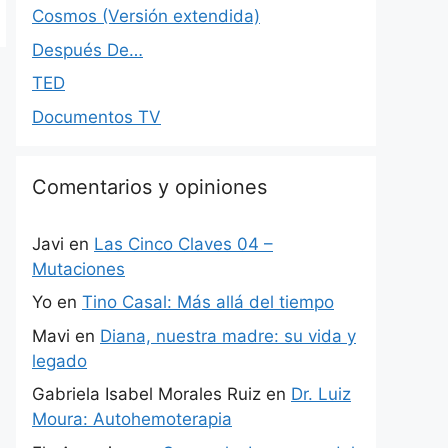
Cosmos (Versión extendida)
Después De…
TED
Documentos TV
Comentarios y opiniones
Javi
en
Las Cinco Claves 04 –
Mutaciones
Yo
en
Tino Casal: Más allá del tiempo
Mavi
en
Diana, nuestra madre: su vida y
legado
Gabriela Isabel Morales Ruiz
en
Dr. Luiz
Moura: Autohemoterapia