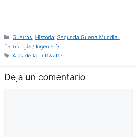
Categorías
Guerras
,
Historia
,
Segunda Guerra Mundial
,
Tecnología / Ingeniería
Etiquetas
Alas de la Luftwaffe
Deja un comentario
Comentario