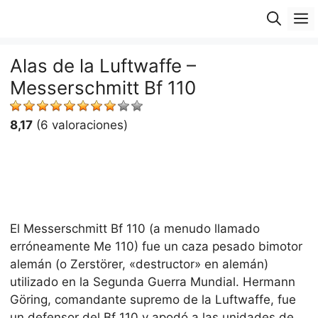
Saltar
M
al
contenido
Alas de la Luftwaffe –
Messerschmitt Bf 110
8,17
(6 valoraciones)
El Messerschmitt Bf 110 (a menudo llamado
erróneamente Me 110) fue un caza pesado bimotor
alemán (o Zerstörer, «destructor» en alemán)
utilizado en la Segunda Guerra Mundial. Hermann
Göring, comandante supremo de la Luftwaffe, fue
un defensor del Bf 110 y apodó a las unidades de