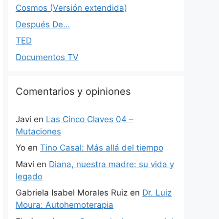
Cosmos (Versión extendida)
Después De…
TED
Documentos TV
Comentarios y opiniones
Javi
en
Las Cinco Claves 04 –
Mutaciones
Yo
en
Tino Casal: Más allá del tiempo
Mavi
en
Diana, nuestra madre: su vida y
legado
Gabriela Isabel Morales Ruiz
en
Dr. Luiz
Moura: Autohemoterapia