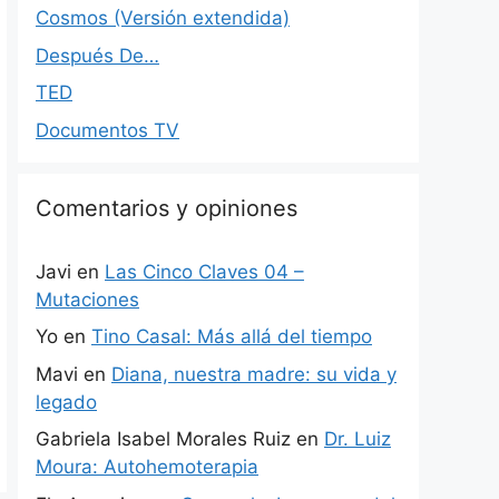
Cosmos (Versión extendida)
Después De…
TED
Documentos TV
Comentarios y opiniones
Javi
en
Las Cinco Claves 04 –
Mutaciones
Yo
en
Tino Casal: Más allá del tiempo
Mavi
en
Diana, nuestra madre: su vida y
legado
Gabriela Isabel Morales Ruiz
en
Dr. Luiz
Moura: Autohemoterapia