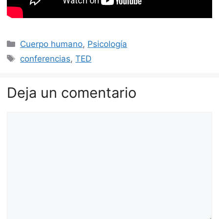
Categorías
Cuerpo humano
,
Psicología
Etiquetas
conferencias
,
TED
Deja un comentario
Comentario