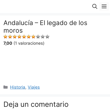
Saltar
M
al
contenido
Andalucía – El legado de los
moros
7,00
(1 valoraciones)
Categorías
Historia
,
Viajes
Deja un comentario