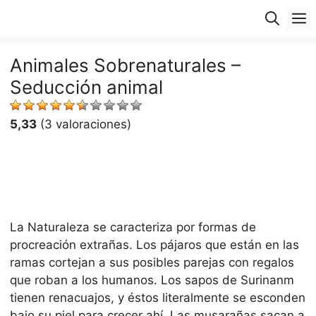
Saltar
M
al
contenido
Animales Sobrenaturales –
Seducción animal
5,33
(3 valoraciones)
La Naturaleza se caracteriza por formas de
procreación extrañas. Los pájaros que están en las
ramas cortejan a sus posibles parejas con regalos
que roban a los humanos. Los sapos de Surinanm
tienen renacuajos, y éstos literalmente se esconden
bajo su piel para crecer ahí. Las musarañas sacan a