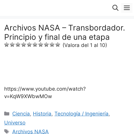
Saltar
M
al
contenido
Archivos NASA – Transbordador.
Principio y final de una etapa
(Valora del 1 al 10)
https://www.youtube.com/watch?
v=KqW9XWbwMOw
Categorías
Ciencia
,
Historia
,
Tecnología / Ingeniería
,
Universo
Etiquetas
Archivos NASA