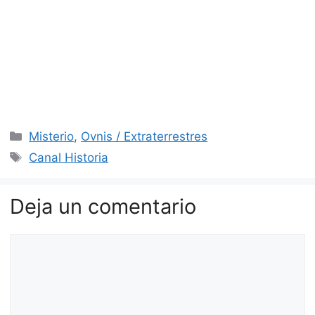
Categorías
Misterio
,
Ovnis / Extraterrestres
Etiquetas
Canal Historia
Deja un comentario
Comentario