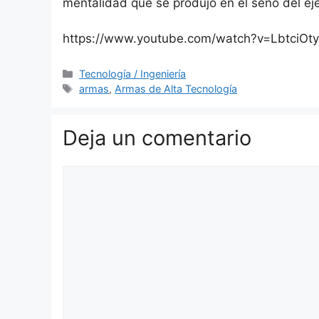
mentalidad que se produjo en el seno del ej
https://www.youtube.com/watch?v=LbtciO
Categorías
Tecnología / Ingeniería
Etiquetas
armas
,
Armas de Alta Tecnología
Deja un comentario
Comentario