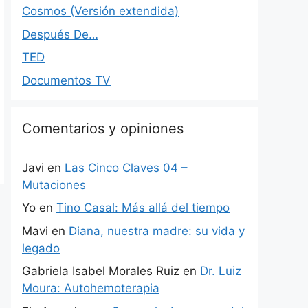
Cosmos (Versión extendida)
Después De…
TED
Documentos TV
Comentarios y opiniones
Javi
en
Las Cinco Claves 04 –
Mutaciones
Yo
en
Tino Casal: Más allá del tiempo
Mavi
en
Diana, nuestra madre: su vida y
legado
Gabriela Isabel Morales Ruiz
en
Dr. Luiz
Moura: Autohemoterapia