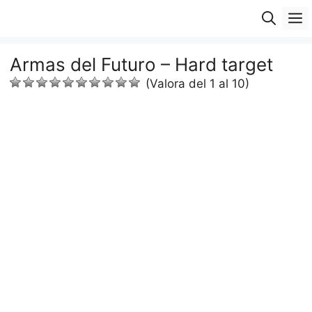
Saltar
M
al
contenido
Armas del Futuro – Hard target
(Valora del 1 al 10)