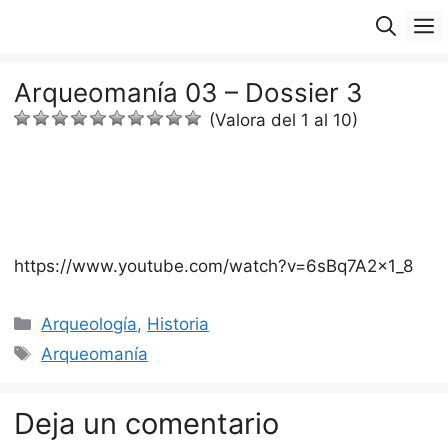
Saltar
M
al
contenido
Arqueomanía 03 – Dossier 3
(Valora del 1 al 10)
https://www.youtube.com/watch?v=6sBq7A2x1_8
Categorías
Arqueología
,
Historia
Etiquetas
Arqueomanía
Deja un comentario