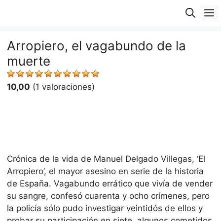
Saltar
M
al
contenido
Arropiero, el vagabundo de la
muerte
10,00
(1 valoraciones)
Crónica de la vida de Manuel Delgado Villegas, ‘El
Arropiero’, el mayor asesino en serie de la historia
de España. Vagabundo errático que vivía de vender
su sangre, confesó cuarenta y ocho crímenes, pero
la policía sólo pudo investigar veintidós de ellos y
probar su participación en siete, algunos cometidos