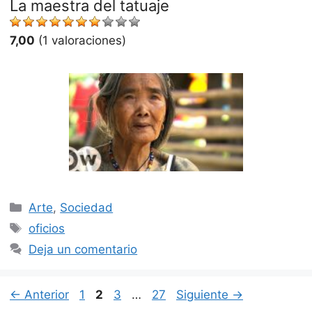
La maestra del tatuaje
7,00
(1 valoraciones)
Categorías
Arte
,
Sociedad
Etiquetas
oficios
Deja un comentario
Página
Página
Página
Página
←
Anterior
1
2
3
…
27
Siguiente
→