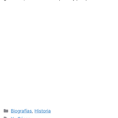
Categorías
Biografías
,
Historia
Etiquetas