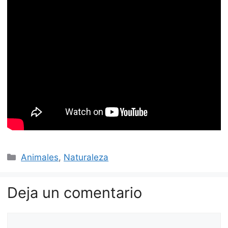
Categorías
Animales
,
Naturaleza
Deja un comentario
Comentario