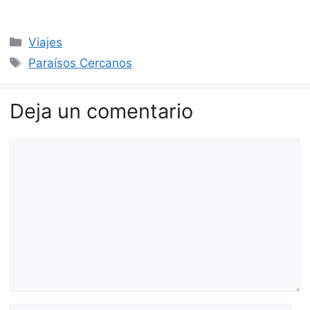
Categorías
Viajes
Etiquetas
Paraísos Cercanos
Deja un comentario
Comentario