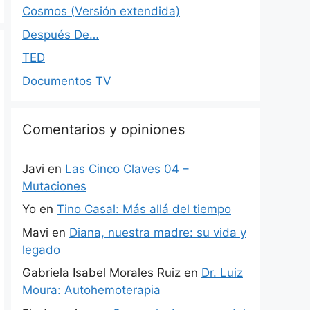
Cosmos (Versión extendida)
Después De…
TED
Documentos TV
Comentarios y opiniones
Javi
en
Las Cinco Claves 04 –
Mutaciones
Yo
en
Tino Casal: Más allá del tiempo
Mavi
en
Diana, nuestra madre: su vida y
legado
Gabriela Isabel Morales Ruiz
en
Dr. Luiz
Moura: Autohemoterapia