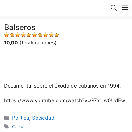
Saltar
M
al
contenido
Balseros
10,00
(1 valoraciones)
Documental sobre el éxodo de cubanos en 1994.
https://www.youtube.com/watch?v=G7xqlw0UdEw
Categorías
Política
,
Sociedad
Etiquetas
Cuba