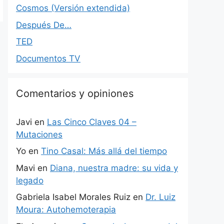
Cosmos (Versión extendida)
Después De…
TED
Documentos TV
Comentarios y opiniones
Javi
en
Las Cinco Claves 04 –
Mutaciones
Yo
en
Tino Casal: Más allá del tiempo
Mavi
en
Diana, nuestra madre: su vida y
legado
Gabriela Isabel Morales Ruiz
en
Dr. Luiz
Moura: Autohemoterapia