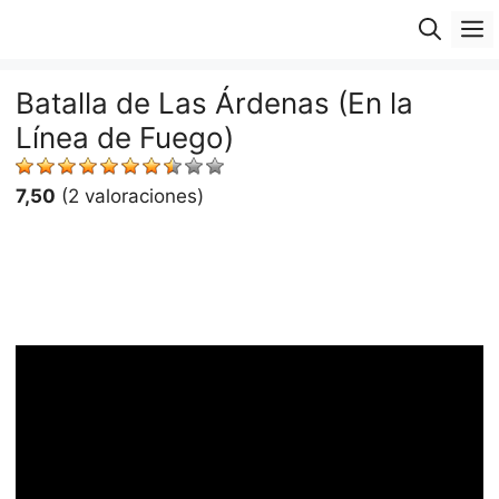
Saltar
M
al
contenido
Batalla de Las Árdenas (En la
Línea de Fuego)
7,50
(2 valoraciones)