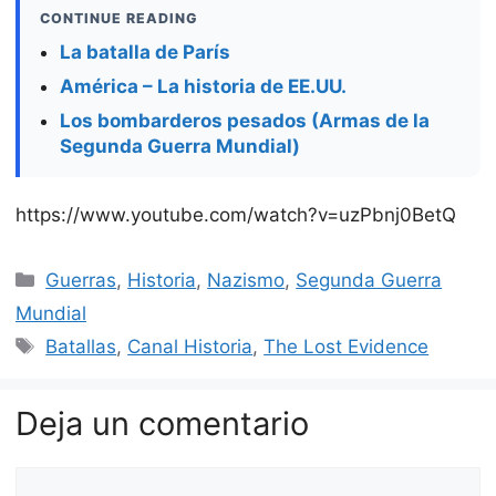
CONTINUE READING
La batalla de París
América – La historia de EE.UU.
Los bombarderos pesados (Armas de la
Segunda Guerra Mundial)
https://www.youtube.com/watch?v=uzPbnj0BetQ
Categorías
Guerras
,
Historia
,
Nazismo
,
Segunda Guerra
Mundial
Etiquetas
Batallas
,
Canal Historia
,
The Lost Evidence
Deja un comentario
Comentario