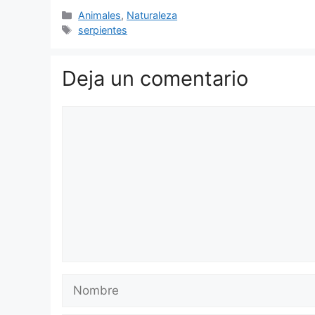
Categorías
Animales
,
Naturaleza
Etiquetas
serpientes
Deja un comentario
Comentario
Nombre