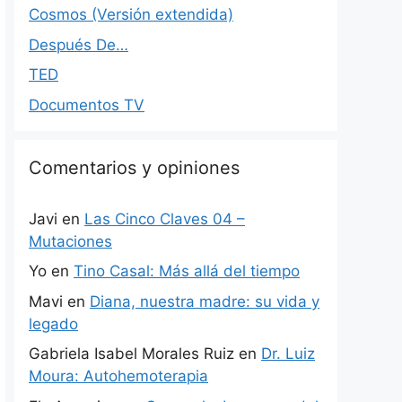
Cosmos (Versión extendida)
Después De…
TED
Documentos TV
Comentarios y opiniones
Javi
en
Las Cinco Claves 04 –
Mutaciones
Yo
en
Tino Casal: Más allá del tiempo
Mavi
en
Diana, nuestra madre: su vida y
legado
Gabriela Isabel Morales Ruiz
en
Dr. Luiz
Moura: Autohemoterapia