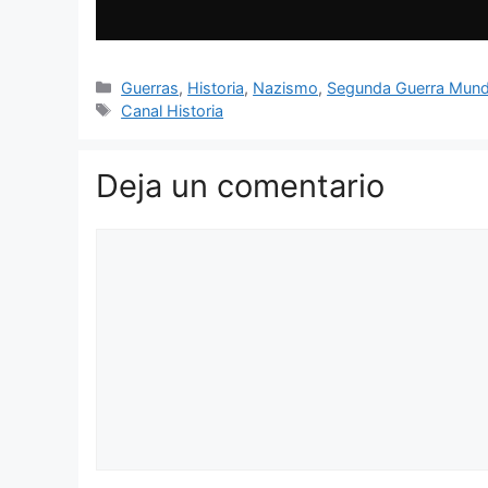
Categorías
Guerras
,
Historia
,
Nazismo
,
Segunda Guerra Mund
Etiquetas
Canal Historia
Deja un comentario
Comentario