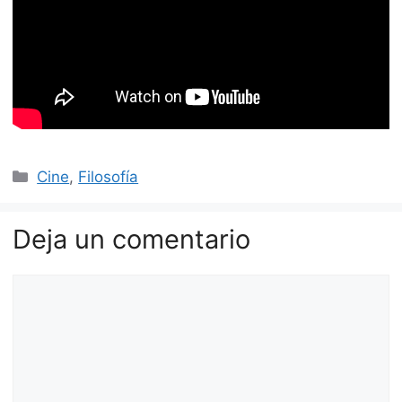
Categorías
Cine
,
Filosofía
Deja un comentario
Comentario