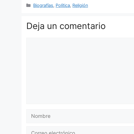
Categorías
Biografías
,
Política
,
Religión
Deja un comentario
Comentario
Nombre
Correo