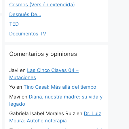
Cosmos (Versión extendida)
Después De…
TED
Documentos TV
Comentarios y opiniones
Javi
en
Las Cinco Claves 04 –
Mutaciones
Yo
en
Tino Casal: Más allá del tiempo
Mavi
en
Diana, nuestra madre: su vida y
legado
Gabriela Isabel Morales Ruiz
en
Dr. Luiz
Moura: Autohemoterapia