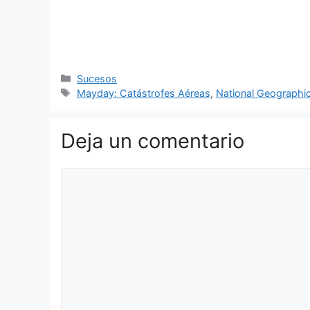
Categorías
Sucesos
Etiquetas
Mayday: Catástrofes Aéreas
,
National Geographi
Deja un comentario
Comentario