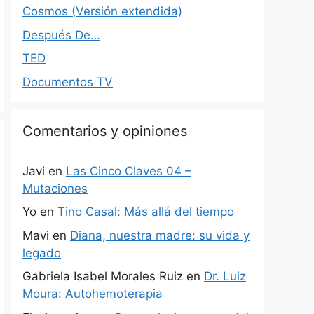
Cosmos (Versión extendida)
Después De…
TED
Documentos TV
Comentarios y opiniones
Javi
en
Las Cinco Claves 04 –
Mutaciones
Yo
en
Tino Casal: Más allá del tiempo
Mavi
en
Diana, nuestra madre: su vida y
legado
Gabriela Isabel Morales Ruiz
en
Dr. Luiz
Moura: Autohemoterapia