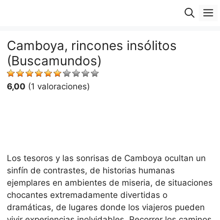
Saltar
M
al
contenido
Camboya, rincones insólitos
(Buscamundos)
6,00
(1 valoraciones)
Los tesoros y las sonrisas de Camboya ocultan un
sinfín de contrastes, de historias humanas
ejemplares en ambientes de miseria, de situaciones
chocantes extremadamente divertidas o
dramáticas, de lugares donde los viajeros pueden
vivir experiencias inolvidables. Recorrer los caminos