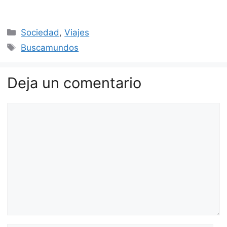
Categorías
Sociedad
,
Viajes
Etiquetas
Buscamundos
Deja un comentario
Comentario