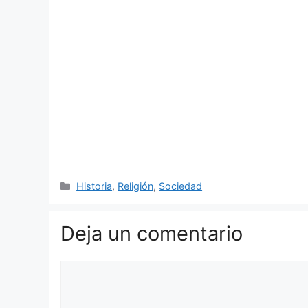
Categorías
Historia
,
Religión
,
Sociedad
Deja un comentario
Comentario