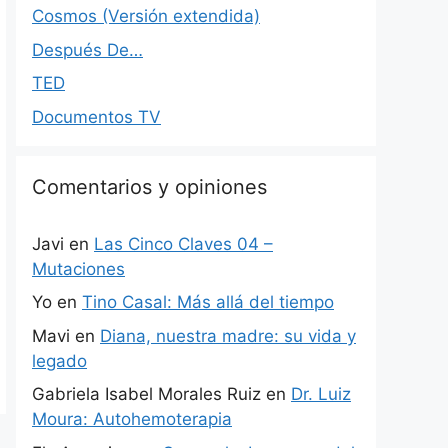
Cosmos (Versión extendida)
Después De…
TED
Documentos TV
Comentarios y opiniones
Javi
en
Las Cinco Claves 04 –
Mutaciones
Yo
en
Tino Casal: Más allá del tiempo
Mavi
en
Diana, nuestra madre: su vida y
legado
Gabriela Isabel Morales Ruiz
en
Dr. Luiz
Moura: Autohemoterapia