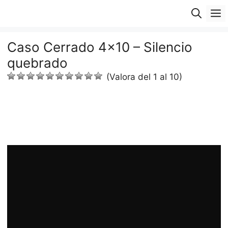
Saltar
M
al
contenido
Caso Cerrado 4×10 – Silencio
quebrado
(Valora del 1 al 10)