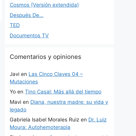
Cosmos (Versión extendida)
Después De…
TED
Documentos TV
Comentarios y opiniones
Javi
en
Las Cinco Claves 04 –
Mutaciones
Yo
en
Tino Casal: Más allá del tiempo
Mavi
en
Diana, nuestra madre: su vida y
legado
Gabriela Isabel Morales Ruiz
en
Dr. Luiz
Moura: Autohemoterapia