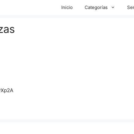
Inicio
Categorías
Ser
zas
yXp2A