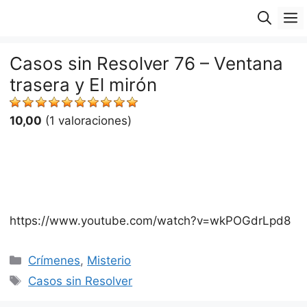
Saltar
M
al
contenido
Casos sin Resolver 76 – Ventana
trasera y El mirón
10,00
(1 valoraciones)
https://www.youtube.com/watch?v=wkPOGdrLpd8
Categorías
Crímenes
,
Misterio
Etiquetas
Casos sin Resolver