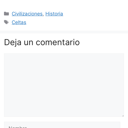
Categorías
Civilizaciones
,
Historia
Etiquetas
Celtas
Deja un comentario
Comentario
Nombre