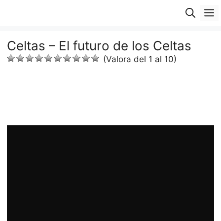
Saltar
M
al
contenido
Celtas – El futuro de los Celtas
(Valora del 1 al 10)