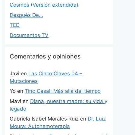
Cosmos (Versión extendida)
Después De…
TED
Documentos TV
Comentarios y opiniones
Javi
en
Las Cinco Claves 04 –
Mutaciones
Yo
en
Tino Casal: Más allá del tiempo
Mavi
en
Diana, nuestra madre: su vida y
legado
Gabriela Isabel Morales Ruiz
en
Dr. Luiz
Moura: Autohemoterapia