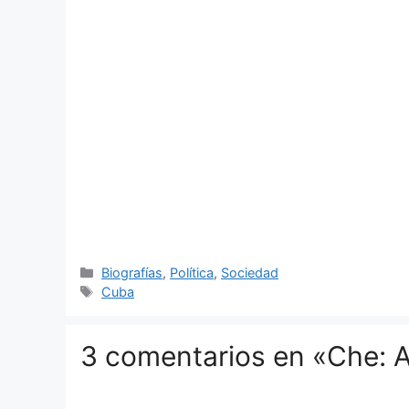
Categorías
Biografías
,
Política
,
Sociedad
Etiquetas
Cuba
3 comentarios en «Che: 