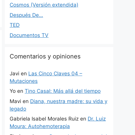
Cosmos (Versión extendida)
Después De…
TED
Documentos TV
Comentarios y opiniones
Javi
en
Las Cinco Claves 04 –
Mutaciones
Yo
en
Tino Casal: Más allá del tiempo
Mavi
en
Diana, nuestra madre: su vida y
legado
Gabriela Isabel Morales Ruiz
en
Dr. Luiz
Moura: Autohemoterapia