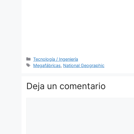
Categorías
Tecnología / Ingeniería
Etiquetas
Megafábricas
,
National Geographic
Deja un comentario
Comentario