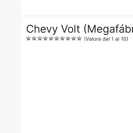
Saltar
al
contenido
Chevy Volt (Megafábr
(Valora del 1 al 10)