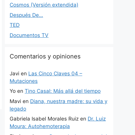
Cosmos (Versión extendida)
Después De…
TED
Documentos TV
Comentarios y opiniones
Javi
en
Las Cinco Claves 04 –
Mutaciones
Yo
en
Tino Casal: Más allá del tiempo
Mavi
en
Diana, nuestra madre: su vida y
legado
Gabriela Isabel Morales Ruiz
en
Dr. Luiz
Moura: Autohemoterapia