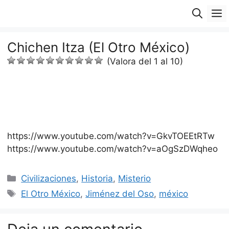
Saltar
M
al
contenido
Chichen Itza (El Otro México)
(Valora del 1 al 10)
https://www.youtube.com/watch?v=GkvTOEEtRTw
https://www.youtube.com/watch?v=aOgSzDWqheo
Categorías
Civilizaciones
,
Historia
,
Misterio
Etiquetas
El Otro México
,
Jiménez del Oso
,
méxico