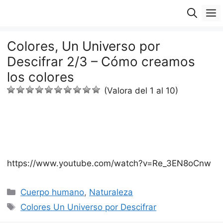
Saltar
M
al
contenido
Colores, Un Universo por
Descifrar 2/3 – Cómo creamos
los colores
(Valora del 1 al 10)
https://www.youtube.com/watch?v=Re_3EN8oCnw
Categorías
Cuerpo humano
,
Naturaleza
Etiquetas
Colores Un Universo por Descifrar