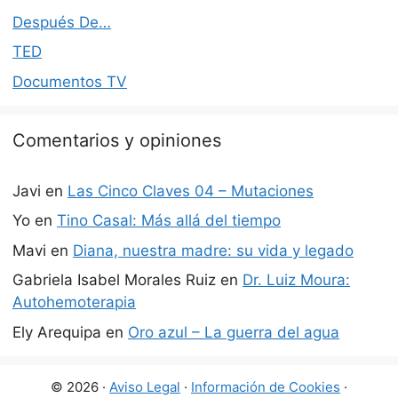
Después De…
TED
Documentos TV
Comentarios y opiniones
Javi
en
Las Cinco Claves 04 – Mutaciones
Yo
en
Tino Casal: Más allá del tiempo
Mavi
en
Diana, nuestra madre: su vida y legado
Gabriela Isabel Morales Ruiz
en
Dr. Luiz Moura:
Autohemoterapia
Ely Arequipa
en
Oro azul – La guerra del agua
© 2026 ·
Aviso Legal
·
Información de Cookies
·