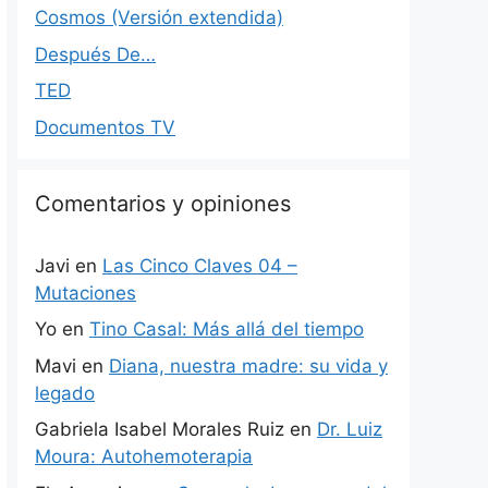
Cosmos (Versión extendida)
Después De…
TED
Documentos TV
Comentarios y opiniones
Javi
en
Las Cinco Claves 04 –
Mutaciones
Yo
en
Tino Casal: Más allá del tiempo
Mavi
en
Diana, nuestra madre: su vida y
legado
Gabriela Isabel Morales Ruiz
en
Dr. Luiz
Moura: Autohemoterapia