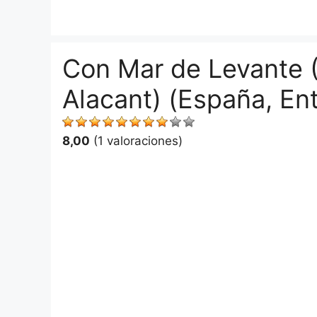
Saltar
al
contenido
Con Mar de Levante (
Alacant) (España, Entr
8,00
(1 valoraciones)