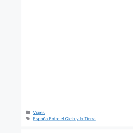
Categorías
Viajes
Etiquetas
España Entre el Cielo y la Tierra