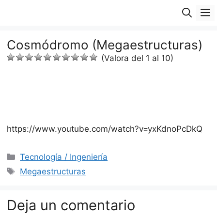
Saltar
M
al
contenido
Cosmódromo (Megaestructuras)
(Valora del 1 al 10)
https://www.youtube.com/watch?v=yxKdnoPcDkQ
Categorías
Tecnología / Ingeniería
Etiquetas
Megaestructuras
Deja un comentario