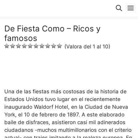
Saltar
M
al
contenido
De Fiesta Como – Ricos y
famosos
(Valora del 1 al 10)
Una de las fiestas más costosas de la historia de
Estados Unidos tuvo lugar en el recientemente
inaugurado Waldorf Hotel, en la Ciudad de Nueva
York, el 10 de febrero de 1897. A este elaborado
baile de disfraces, asistieron casi mil adinerados
ciudadanos -muchos multimillonarios con el criterio
actual- con trajes imitando a la realeza europea. En