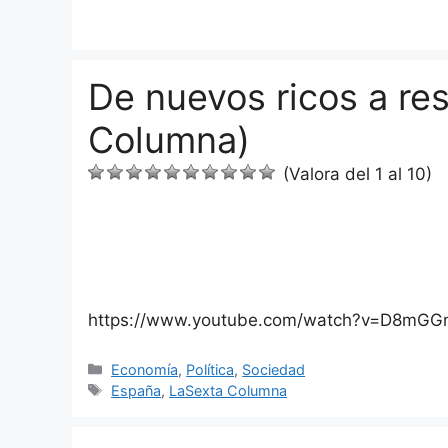
Saltar
al
contenido
De nuevos ricos a re
Columna)
(Valora del 1 al 10)
https://www.youtube.com/watch?v=D8mGG
Categorías
Economía
,
Política
,
Sociedad
Etiquetas
España
,
LaSexta Columna