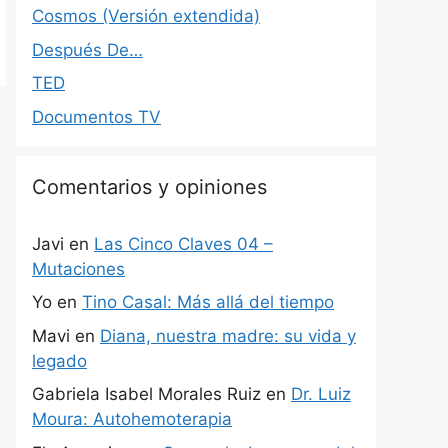
Cosmos (Versión extendida)
Después De…
TED
Documentos TV
Comentarios y opiniones
Javi
en
Las Cinco Claves 04 –
Mutaciones
Yo
en
Tino Casal: Más allá del tiempo
Mavi
en
Diana, nuestra madre: su vida y
legado
Gabriela Isabel Morales Ruiz
en
Dr. Luiz
Moura: Autohemoterapia