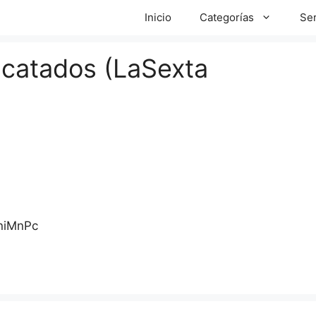
Inicio
Categorías
Ser
scatados (LaSexta
niMnPc