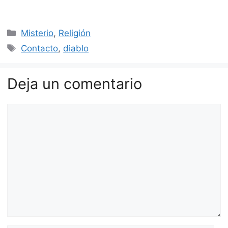
Categorías
Misterio
,
Religión
Etiquetas
Contacto
,
diablo
Deja un comentario
Comentario