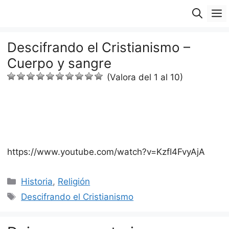
Saltar
M
al
contenido
Descifrando el Cristianismo –
Cuerpo y sangre
(Valora del 1 al 10)
https://www.youtube.com/watch?v=KzfI4FvyAjA
Categorías
Historia
,
Religión
Etiquetas
Descifrando el Cristianismo