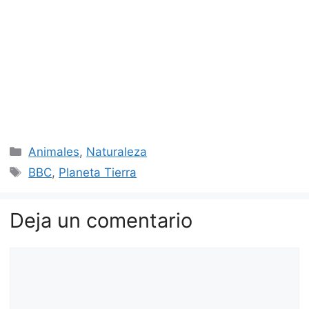
Categorías
Animales
,
Naturaleza
Etiquetas
BBC
,
Planeta Tierra
Deja un comentario
Comentario