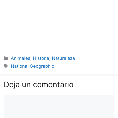
Categorías
Animales
,
Historia
,
Naturaleza
Etiquetas
National Geographic
Deja un comentario
Comentario