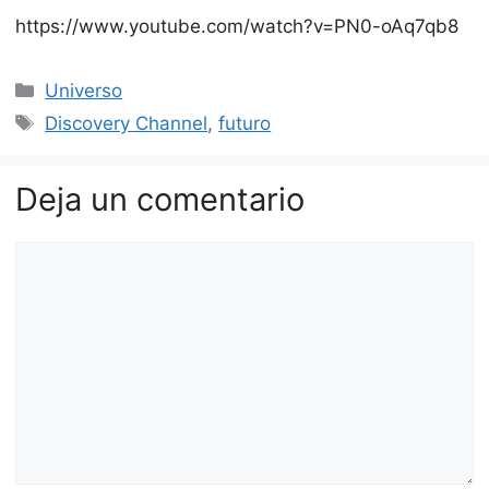
https://www.youtube.com/watch?v=PN0-oAq7qb8
Categorías
Universo
Etiquetas
Discovery Channel
,
futuro
Deja un comentario
Comentario