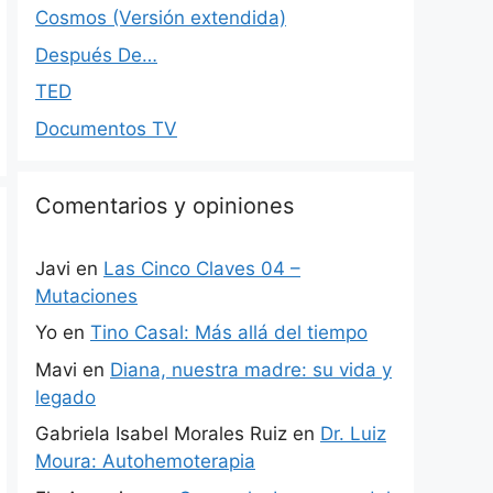
Cosmos (Versión extendida)
Después De…
TED
Documentos TV
Comentarios y opiniones
Javi
en
Las Cinco Claves 04 –
Mutaciones
Yo
en
Tino Casal: Más allá del tiempo
Mavi
en
Diana, nuestra madre: su vida y
legado
Gabriela Isabel Morales Ruiz
en
Dr. Luiz
Moura: Autohemoterapia