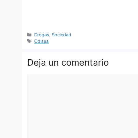
Categorías
Drogas
,
Sociedad
Etiquetas
Odisea
Deja un comentario
Comentario