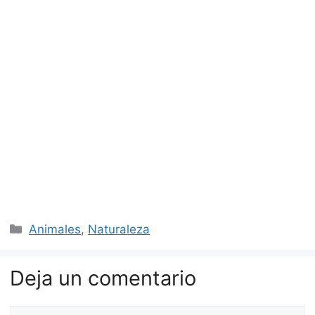
Categorías
Animales
,
Naturaleza
Deja un comentario
Comentario