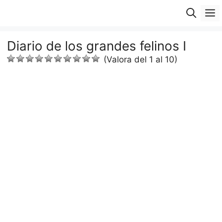
Saltar
M
al
contenido
Diario de los grandes felinos I
(Valora del 1 al 10)