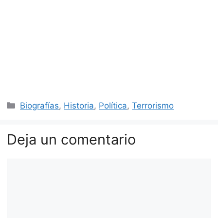
Categorías
Biografías
,
Historia
,
Política
,
Terrorismo
Deja un comentario
Comentario